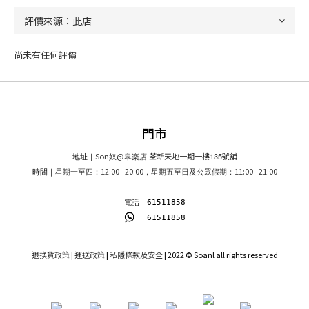
尚未有任何評價
門市
Son
@
荃新天地一期一樓
135
號舖
地址｜
奴
皐楽店
12:00 - 20:00
11:00 - 21:00
時間｜
星期一至四：
，星期五至日及公眾假期：
電話｜61511858
｜61511858
退換貨政策
|
運送政策
|
私隱條款及安全
| 2022 © Soanl all rights reserved