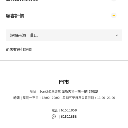
顧客評價
尚未有任何評價
門市
Son
@
荃新天地一期一樓
135
號舖
地址｜
奴
皐楽店
12:00 - 20:00
11:00 - 21:00
時間｜
星期一至四：
，星期五至日及公眾假期：
電話｜61511858
｜61511858