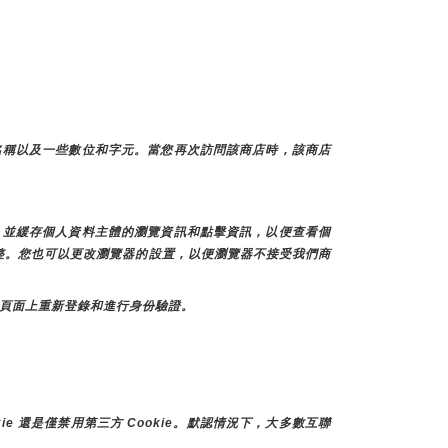
名稱以及一些數位和字元。當您再次訪問該商店時，該商店
訊，並緩存個人資料主體的瀏覽資訊和點擊資訊，以便查看個
調整。您也可以更改瀏覽器的設置，以便瀏覽器不接受我們商
個頁面上重新登錄和進行身份驗證。
e 還是僅禁用第三方 Cookie。默認情況下，大多數互聯