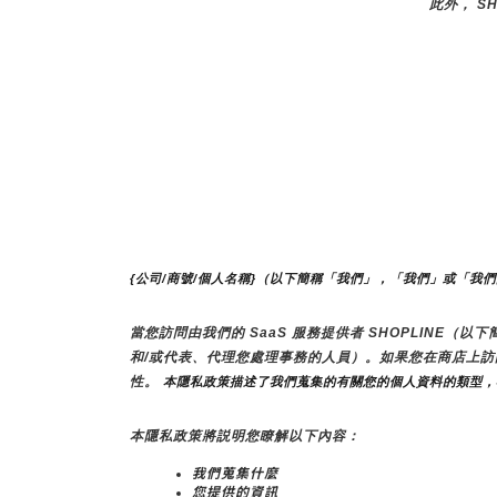
此外， S
{公司/商號/個人名稱}（以下簡稱「我們」，「我們」或「我
當您訪問由我們的 SaaS 服務提供者 SHOPLINE
和/或代表、代理您處理事務的人員）。如果您在商店上
性。
 本隱私政策描述了我們蒐集的有關您的個人資料的類型
本隱私政策將説明您瞭解以下內容：
我們蒐集什麼
您提供的資訊