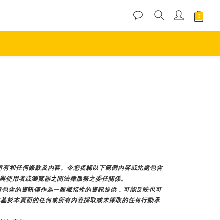
加所有和任何條款及內容。令您接觸以下範例內容或此處包含
E與使用者或瀏覽器
之
間法律服務之委任關係。
所包含的資訊僅作為一般概括性的資訊提供，可能反映也可
不對您基於本頁面的任何或所有內容採取或未採取的任何行動承