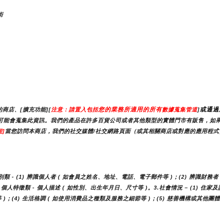
術
您的業務所適用的所有
或通過
商店、[擴充功能][
注意：請置入包括
數據蒐集管道
]
）時，我們可能會蒐集此資訊。我們的產品在許多百貨公司或者其他類型的實體門市有販售，
]
當您訪問本商店，我們的社交媒體/社交網路頁面（或其相關商店或對應的應用程式）
- (1) 辨識個人者 ( 如會員之姓名、地址、電話、電子郵件等 )；(2) 辨識財務者 
人特徵類 - 個人描述 ( 如性別、出生年月日、尺寸等 )。3.社會情況 – (1) 住家
 )；(4) 生活格調 ( 如使用消費品之種類及服務之細節等 )；(5) 慈善機構或其