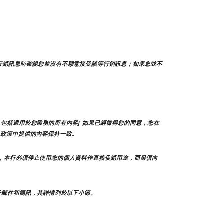
行銷訊息時確認您並沒有不願意接受該等行銷訊息；如果您並不
包括適用於您業務的所有內容] 如果已經徵得您的同意，您在
私政策中提供的內容保持一致。
，本行必須停止使用您的個人資料作直接促銷用途，而毋須向
子郵件和簡訊，其詳情列於以下小節。