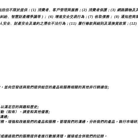
不限於提供：(1) 消費者、客戶管理與服務；(2) 消費者保護；(3) 網路購物及其
費糾紛、智慧財產權爭議等 )； (6) 增進安全交易行為；(7) 收取債務； (8) 通知
人安全、財產安全及違約之潛在不法行為；(11) 履行條款與細則及退換貨政策；(12)
，並向您發送與我們提供給您的產品和服務相關的其他非行銷通信;
以滿足您的興趣和歷史;
動（如有）、調查和其他優惠;
溝通;
服務，增強和改進我們的產品和服務，管理我們的溝通，分析我們的產品，執行市場研
部或通過我們的服務提供者進行數據清理，鏈接或合併我們的記錄。