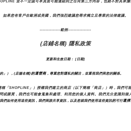
HOPLINE 並不一定認可本頁面可能連結到之任何第三方內容，也絕不對其承
如果您有客戶在歐洲或美國，我們強烈建議您尋求獨立且專業的法律建議。
--------------範例----------------
{店鋪名稱} 隱私政策
更新和生效日期： [日期]
}的運營商
們的」），{店舖名稱
，尊重您對隱私的關注，並重視我們與您的關係。 
（以下簡稱「SHOPLINE」）授權我們建立的商店（以下簡稱「商店」）時，我
訪問或購買，我們也可能會蒐集和處理、利用您的個人資料。我們充分意識到個
的
選擇
，我們如何使用這些資訊，我們與誰共享資訊，以及您就我們使用這些資訊
可行