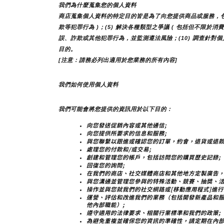
我們為什麼蒐集您的個人資料
商店蒐集個人資料的特定目的皆是為了向您提供商品或服務，包括但
欺等犯罪行為 )；(5) 解決各種類型之爭議 ( 包括但不限於消
誤、詐欺或其他犯罪行為，並監測遵法風險；(10) 調查針對個
目的。
[注意：請務必列出適用於您業務的所有內容]
我們如何使用個人資料
我們可能會將您提供的資訊用於以下目的：
向您發送促銷內容或其他通信;
向您提供所要求的信息和服務;
與您聯繫以跟進或確認您的訂單，約會，退貨或退款
處理您的付款和/或交易;
創建和管理您的帳戶，包括訪問您的購買歷史記錄;
回復您的詢問;
在我們的商店、社交媒體商店和其他地方定製廣告，
與您溝通並管理您參與的特殊活動、競賽、抽獎、活
操作並與您就我們的社交網路或[移動應用程式]進行
運營、評估和改進我們的業務（包括開發新產品和
他內部職能）;
遵守適用的法律要求、相關行業標準和我們的政策;
為避免重複並確保您的資訊的準確性，請定期在內