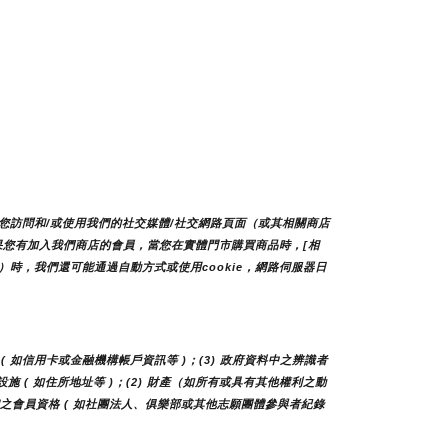
您訪問和/或使用我們的社交媒體/社交網路頁面（或其相關商店
如果您有加入我們商店的會員，當您在實體門市購買商品時，[相
時，我們還可能通過自動方式或使用cookie，網路伺服器日
( 如信用卡或金融機構帳戶資訊等 )；(3) 政府資料中之辨識者 
及設施 ( 如住所地址等 )；(2) 財產（如所有或具有其他權利之動
他團體之會員資格 ( 如社團法人、俱樂部或其他志願團體參與者紀錄