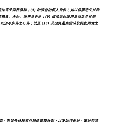
他電子商務服務；(4) 驗證您的個人身份 ( 如以保護您免於詐
您商業機會、產品、服務及更新；(9) 偵測並保護您及商店免於錯
 依法令所為之行為；以及 (13) 其他於蒐集當時取得您同意之
究、數據分析和客戶關係管理計劃，以及執行會計、審計和其