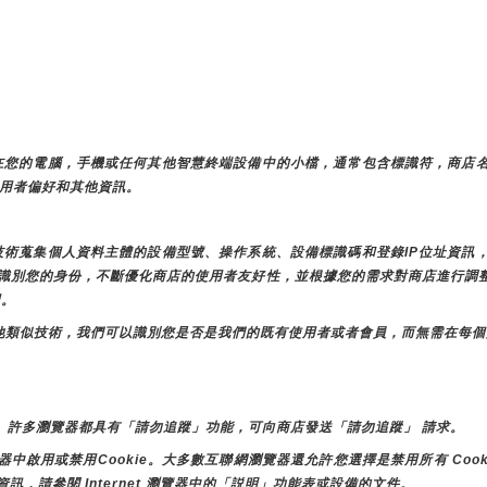
存儲在您的電腦，手機或任何其他智慧終端設備中的小檔，通常包含標識符，商店
儲使用者偏好和其他資訊。
似技術蒐集個人資料主體的設備型號、操作系統、設備標識碼和登錄IP位址資
店時識別您的身份，不斷優化商店的使用者友好性，並根據您的需求對商店進行
用。
e和其他類似技術，我們可以識別您是否是我們的既有使用者或者會員，而無需在每
。許多瀏覽器都具有「請勿追蹤」功能，可向商店發送「請勿追蹤」 請求。
用或禁用Cookie。大多數互聯網瀏覽器還允許您選擇是禁用所有 Cooki
資訊，請參閱 Internet 瀏覽器中的「説明」功能表或設備的文件。